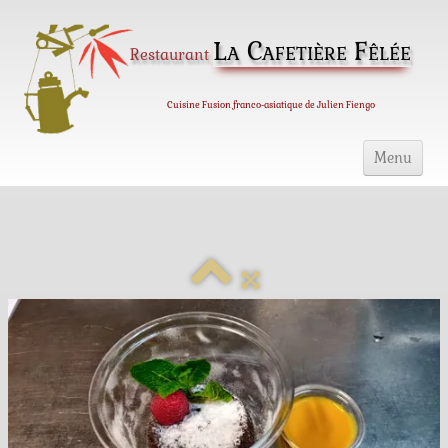
La Cafetière Fêlée
Restaurant
Cuisine Fusion franco-asiatique de Julien Fiengo
Menu
Accueil
Notre Carte
Nos vins
Photos
Infos
A propos
Notes et avis